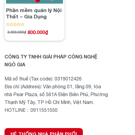
Phần mềm quản lý Nội
Thất – Gia Dụng
Được
800.000
₫
3.000.000
₫
Giá
Giá
xếp
gốc
hiện
hạng
là:
tại
3.000.000₫.
là:
0
800.000₫.
5
sao
CÔNG TY TNHH GIẢI PHÁP CÔNG NGHỆ
NGÔ GIA
Mã số thuế (Tax code): 0319012426
Địa chỉ (Address): Văn phòng 01, tầng 09, tòa
nhà Pear Plaza, số 561A Điện Biên Phủ, Phường
Thạnh Mỹ Tây, TP Hồ Chí Minh, Việt Nam.
HOTLINE : 0911551550
HỆ THỐNG NHÀ PHÂN PHỐI