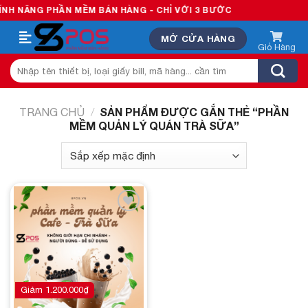
Skip
H NĂNG PHẦN MỀM BÁN HÀNG - CHỈ VỚI 3 BƯỚC
to
MỞ CỬA HÀNG
content
Tìm
kiếm:
SẢN PHẨM ĐƯỢC GẮN THẺ “PHẦN
TRANG CHỦ
/
MỀM QUẢN LÝ QUÁN TRÀ SỮA”
Add to
wishlist
Giảm
1.200.000
₫