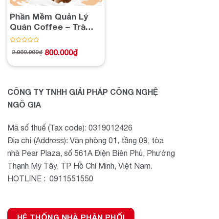
Phần Mềm Quản Lý
Quán Coffee – Trà
Sữa
Được
800.000
₫
2.000.000
₫
Giá
Giá
xếp
gốc
hiện
hạng
là:
tại
2.000.000₫.
là:
0
800.000₫.
5
sao
CÔNG TY TNHH GIẢI PHÁP CÔNG NGHỆ
NGÔ GIA
Mã số thuế (Tax code): 0319012426
Địa chỉ (Address): Văn phòng 01, tầng 09, tòa
nhà Pear Plaza, số 561A Điện Biên Phủ, Phường
Thạnh Mỹ Tây, TP Hồ Chí Minh, Việt Nam.
HOTLINE : 0911551550
HỆ THỐNG NHÀ PHÂN PHỐI