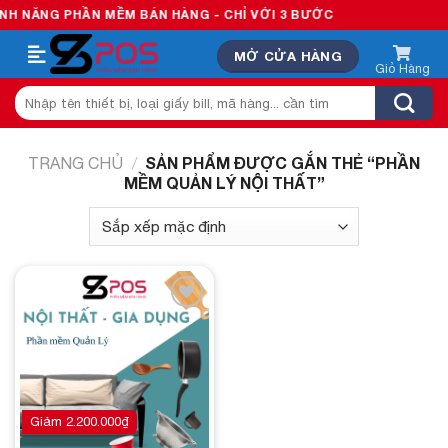
Skip
 NĂNG PHẦN MỀM BÁN HÀNG - CHỈ VỚI 3 BƯỚC
to
MỞ CỬA HÀNG
content
Tìm
kiếm:
SẢN PHẨM ĐƯỢC GẮN THẺ “PHẦN
TRANG CHỦ
/
MỀM QUẢN LÝ NỘI THẤT”
Add to
wishlist
Giảm
2.200.000
₫