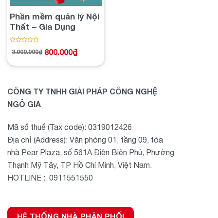
Phần mềm quản lý Nội
Thất – Gia Dụng
Được
800.000
₫
3.000.000
₫
Giá
Giá
xếp
gốc
hiện
hạng
là:
tại
3.000.000₫.
là:
0
800.000₫.
5
sao
CÔNG TY TNHH GIẢI PHÁP CÔNG NGHỆ
NGÔ GIA
Mã số thuế (Tax code): 0319012426
Địa chỉ (Address): Văn phòng 01, tầng 09, tòa
nhà Pear Plaza, số 561A Điện Biên Phủ, Phường
Thạnh Mỹ Tây, TP Hồ Chí Minh, Việt Nam.
HOTLINE : 0911551550
HỆ THỐNG NHÀ PHÂN PHỐI