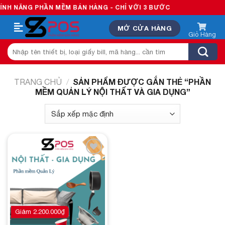
Skip
H NĂNG PHẦN MỀM BÁN HÀNG - CHỈ VỚI 3 BƯỚC
to
MỞ CỬA HÀNG
content
Tìm
kiếm:
SẢN PHẨM ĐƯỢC GẮN THẺ “PHẦN
TRANG CHỦ
/
MỀM QUẢN LÝ NỘI THẤT VÀ GIA DỤNG”
Add to
wishlist
Giảm
2.200.000
₫