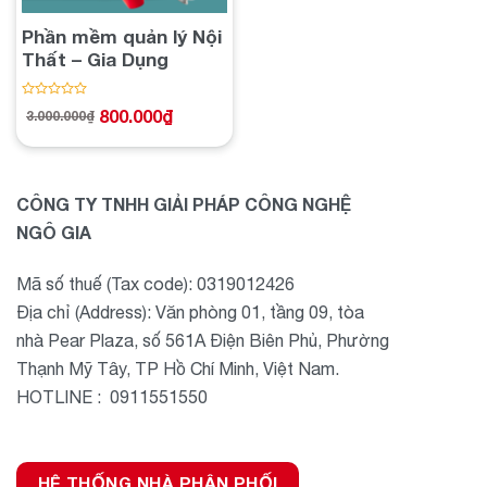
Phần mềm quản lý Nội
Thất – Gia Dụng
Được
800.000
₫
3.000.000
₫
Giá
Giá
xếp
gốc
hiện
hạng
là:
tại
3.000.000₫.
là:
0
800.000₫.
5
sao
CÔNG TY TNHH GIẢI PHÁP CÔNG NGHỆ
NGÔ GIA
Mã số thuế (Tax code): 0319012426
Địa chỉ (Address): Văn phòng 01, tầng 09, tòa
nhà Pear Plaza, số 561A Điện Biên Phủ, Phường
Thạnh Mỹ Tây, TP Hồ Chí Minh, Việt Nam.
HOTLINE : 0911551550
HỆ THỐNG NHÀ PHÂN PHỐI