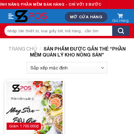
Skip
H NĂNG PHẦN MỀM BÁN HÀNG - CHỈ VỚI 3 BƯỚC
to
MỞ CỬA HÀNG
content
Tìm
kiếm:
SẢN PHẨM ĐƯỢC GẮN THẺ “PHẦN
TRANG CHỦ
/
MỀM QUẢN LÝ KHO NÔNG SẢN”
Add to
wishlist
Giảm
1.700.000
₫