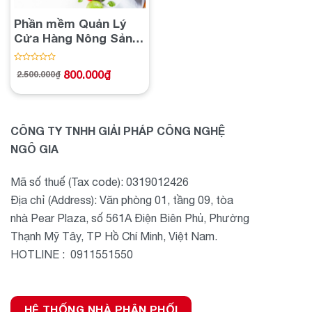
Phần mềm Quản Lý
Cửa Hàng Nông Sản –
Phụ Gia
Được
800.000
₫
2.500.000
₫
Giá
Giá
xếp
gốc
hiện
hạng
là:
tại
2.500.000₫.
là:
0
800.000₫.
5
sao
CÔNG TY TNHH GIẢI PHÁP CÔNG NGHỆ
NGÔ GIA
Mã số thuế (Tax code): 0319012426
Địa chỉ (Address): Văn phòng 01, tầng 09, tòa
nhà Pear Plaza, số 561A Điện Biên Phủ, Phường
Thạnh Mỹ Tây, TP Hồ Chí Minh, Việt Nam.
HOTLINE : 0911551550
HỆ THỐNG NHÀ PHÂN PHỐI