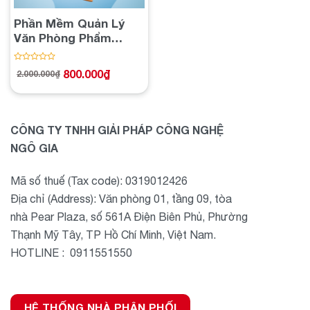
Phần Mềm Quản Lý
Văn Phòng Phẩm
Store
Được
800.000
₫
2.000.000
₫
Giá
Giá
xếp
gốc
hiện
hạng
là:
tại
2.000.000₫.
là:
0
800.000₫.
5
sao
CÔNG TY TNHH GIẢI PHÁP CÔNG NGHỆ
NGÔ GIA
Mã số thuế (Tax code): 0319012426
Địa chỉ (Address): Văn phòng 01, tầng 09, tòa
nhà Pear Plaza, số 561A Điện Biên Phủ, Phường
Thạnh Mỹ Tây, TP Hồ Chí Minh, Việt Nam.
HOTLINE : 0911551550
HỆ THỐNG NHÀ PHÂN PHỐI