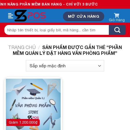
Skip
 NĂNG PHẦN MỀM BÁN HÀNG - CHỈ VỚI 3 BƯỚC
to
MỞ CỬA HÀNG
content
Tìm
kiếm:
SẢN PHẨM ĐƯỢC GẮN THẺ “PHẦN
TRANG CHỦ
/
MỀM QUẢN LÝ ĐẶT HÀNG VĂN PHÒNG PHẨM”
Add to
wishlist
Giảm
1.200.000
₫