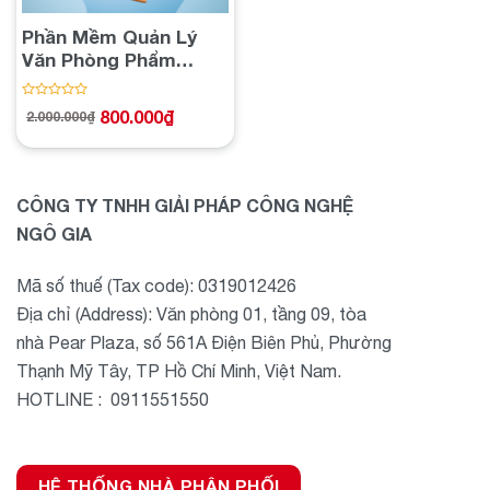
Phần Mềm Quản Lý
Văn Phòng Phẩm
Store
Được
800.000
₫
2.000.000
₫
Giá
Giá
xếp
gốc
hiện
hạng
là:
tại
2.000.000₫.
là:
0
800.000₫.
5
sao
CÔNG TY TNHH GIẢI PHÁP CÔNG NGHỆ
NGÔ GIA
Mã số thuế (Tax code): 0319012426
Địa chỉ (Address): Văn phòng 01, tầng 09, tòa
nhà Pear Plaza, số 561A Điện Biên Phủ, Phường
Thạnh Mỹ Tây, TP Hồ Chí Minh, Việt Nam.
HOTLINE : 0911551550
HỆ THỐNG NHÀ PHÂN PHỐI