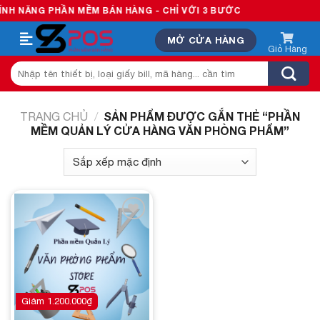
Skip
H NĂNG PHẦN MỀM BÁN HÀNG - CHỈ VỚI 3 BƯỚC
to
MỞ CỬA HÀNG
content
Tìm
kiếm:
SẢN PHẨM ĐƯỢC GẮN THẺ “PHẦN
TRANG CHỦ
/
MỀM QUẢN LÝ CỬA HÀNG VĂN PHÒNG PHẨM”
Add to
wishlist
Giảm
1.200.000
₫