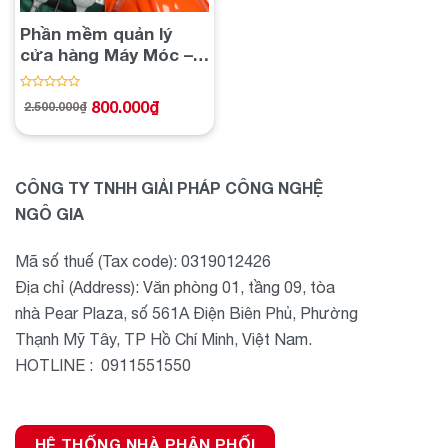
Phần mềm quản lý
cửa hàng Máy Móc –
Linh Kiện
Được
800.000
₫
2.500.000
₫
Giá
Giá
xếp
gốc
hiện
hạng
là:
tại
2.500.000₫.
là:
0
800.000₫.
5
sao
CÔNG TY TNHH GIẢI PHÁP CÔNG NGHỆ
NGÔ GIA
Mã số thuế (Tax code): 0319012426
Địa chỉ (Address): Văn phòng 01, tầng 09, tòa
nhà Pear Plaza, số 561A Điện Biên Phủ, Phường
Thạnh Mỹ Tây, TP Hồ Chí Minh, Việt Nam.
HOTLINE : 0911551550
HỆ THỐNG NHÀ PHÂN PHỐI