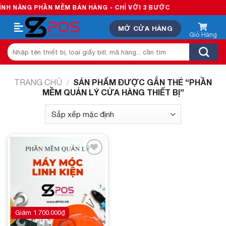
Skip
H NĂNG PHẦN MỀM BÁN HÀNG - CHỈ VỚI 3 BƯỚC
to
MỞ CỬA HÀNG
content
Tìm
kiếm:
SẢN PHẨM ĐƯỢC GẮN THẺ “PHẦN
TRANG CHỦ
/
MỀM QUẢN LÝ CỬA HÀNG THIẾT BỊ”
Add to
wishlist
Giảm
1.700.000
₫