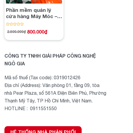
Phần mềm quản lý
cửa hàng Máy Móc –
Linh Kiện
Được
800.000
₫
2.500.000
₫
Giá
Giá
xếp
gốc
hiện
hạng
là:
tại
2.500.000₫.
là:
0
800.000₫.
5
sao
CÔNG TY TNHH GIẢI PHÁP CÔNG NGHỆ
NGÔ GIA
Mã số thuế (Tax code): 0319012426
Địa chỉ (Address): Văn phòng 01, tầng 09, tòa
nhà Pear Plaza, số 561A Điện Biên Phủ, Phường
Thạnh Mỹ Tây, TP Hồ Chí Minh, Việt Nam.
HOTLINE : 0911551550
HỆ THỐNG NHÀ PHÂN PHỐI