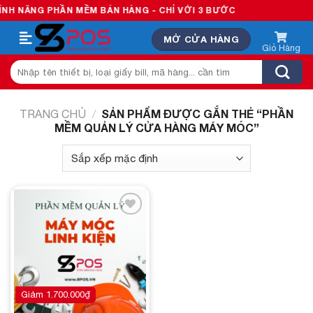
Skip
H NĂNG PHẦN MỀM BÁN HÀNG - CHỈ VỚI 3 BƯỚC
to
MỞ CỬA HÀNG
content
Tìm
kiếm:
SẢN PHẨM ĐƯỢC GẮN THẺ “PHẦN
TRANG CHỦ
/
MỀM QUẢN LÝ CỬA HÀNG MÁY MÓC”
Add to
wishlist
Giảm
1.700.000
₫