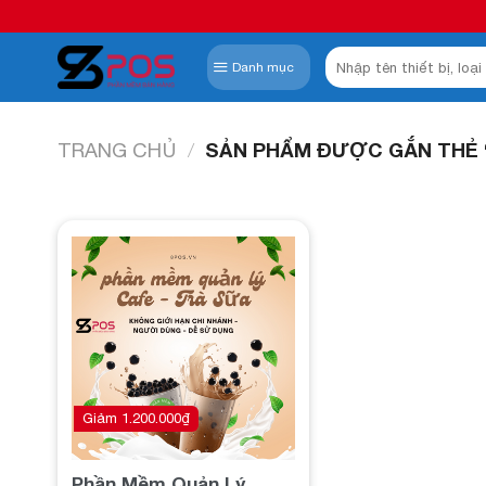
Skip
to
Tìm
content
Danh mục
kiếm:
TRANG CHỦ
/
SẢN PHẨM ĐƯỢC GẮN THẺ 
Add to
wishlist
Giảm
1.200.000
₫
Phần Mềm Quản Lý