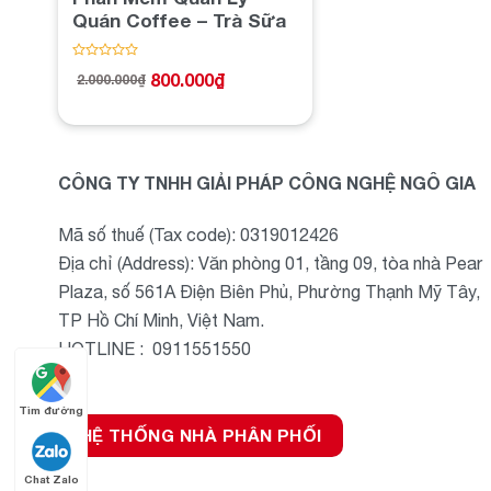
Quán Coffee – Trà Sữa
Được
800.000
₫
2.000.000
₫
xếp
Giá
Giá
hạng
gốc
hiện
0
là:
tại
5
2.000.000₫.
là:
sao
800.000₫.
CÔNG TY TNHH GIẢI PHÁP CÔNG NGHỆ NGÔ GIA
Mã số thuế (Tax code): 0319012426
Địa chỉ (Address): Văn phòng 01, tầng 09, tòa nhà Pear
Plaza, số 561A Điện Biên Phủ, Phường Thạnh Mỹ Tây,
TP Hồ Chí Minh, Việt Nam.
HOTLINE : 0911551550
Tìm đường
HỆ THỐNG NHÀ PHÂN PHỐI
Chat Zalo