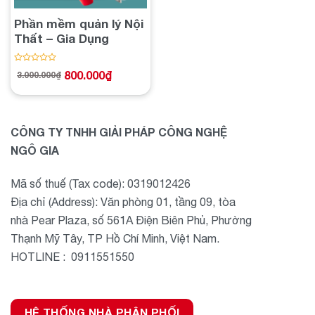
Phần mềm quản lý Nội
Thất – Gia Dụng
Được
800.000
₫
3.000.000
₫
Giá
Giá
xếp
gốc
hiện
hạng
là:
tại
3.000.000₫.
là:
0
800.000₫.
5
sao
CÔNG TY TNHH GIẢI PHÁP CÔNG NGHỆ
NGÔ GIA
Mã số thuế (Tax code): 0319012426
Địa chỉ (Address): Văn phòng 01, tầng 09, tòa
nhà Pear Plaza, số 561A Điện Biên Phủ, Phường
Thạnh Mỹ Tây, TP Hồ Chí Minh, Việt Nam.
HOTLINE : 0911551550
HỆ THỐNG NHÀ PHÂN PHỐI