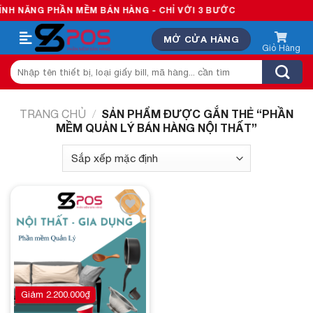
Skip
H NĂNG PHẦN MỀM BÁN HÀNG - CHỈ VỚI 3 BƯỚC
to
MỞ CỬA HÀNG
content
Tìm
kiếm:
SẢN PHẨM ĐƯỢC GẮN THẺ “PHẦN
TRANG CHỦ
/
MỀM QUẢN LÝ BÁN HÀNG NỘI THẤT”
Add to
wishlist
Giảm
2.200.000
₫