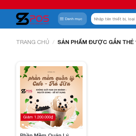
Skip
to
Tìm
content
Danh mục
kiếm:
TRANG CHỦ
/
SẢN PHẨM ĐƯỢC GẮN THẺ 
Add to
wishlist
Giảm
1.200.000
₫
Phần Mềm Quản Lý