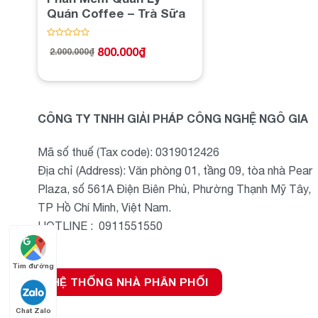
Quán Coffee – Trà Sữa
Được
800.000
₫
2.000.000
₫
xếp
Giá
Giá
hạng
gốc
hiện
0
là:
tại
5
2.000.000₫.
là:
sao
800.000₫.
CÔNG TY TNHH GIẢI PHÁP CÔNG NGHỆ NGÔ GIA
Mã số thuế (Tax code): 0319012426
Địa chỉ (Address): Văn phòng 01, tầng 09, tòa nhà Pear
Plaza, số 561A Điện Biên Phủ, Phường Thạnh Mỹ Tây,
TP Hồ Chí Minh, Việt Nam.
HOTLINE : 0911551550
Tìm đường
HỆ THỐNG NHÀ PHÂN PHỐI
Chat Zalo