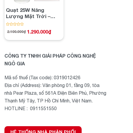
Quạt 25W Năng
Lượng Mặt Trời –
Khám Phá Sức Mạnh
Tiết Kiệm Năng
Được
1.290.000
₫
2.100.000
₫
Giá
Giá
xếp
Lượng
gốc
hiện
hạng
là:
tại
2.100.000₫.
là:
0
1.290.000₫.
5
sao
CÔNG TY TNHH GIẢI PHÁP CÔNG NGHỆ
NGÔ GIA
Mã số thuế (Tax code): 0319012426
Địa chỉ (Address): Văn phòng 01, tầng 09, tòa
nhà Pear Plaza, số 561A Điện Biên Phủ, Phường
Thạnh Mỹ Tây, TP Hồ Chí Minh, Việt Nam.
HOTLINE : 0911551550
HỆ THỐNG NHÀ PHÂN PHỐI