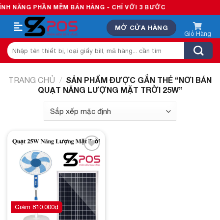
Skip
H NĂNG PHẦN MỀM BÁN HÀNG - CHỈ VỚI 3 BƯỚC
to
MỞ CỬA HÀNG
content
Tìm
kiếm:
SẢN PHẨM ĐƯỢC GẮN THẺ “NƠI BÁN
TRANG CHỦ
/
QUẠT NĂNG LƯỢNG MẶT TRỜI 25W”
Add to
wishlist
Giảm
810.000
₫