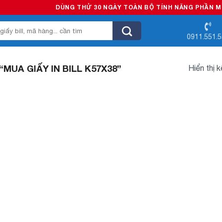
DÙNG THỬ 30 NGÀY TOÀN BỘ TÍNH NĂNG PHẦN MỀM 
0911.551.
UA GIẤY IN BILL K57X38”
Hiển thị 