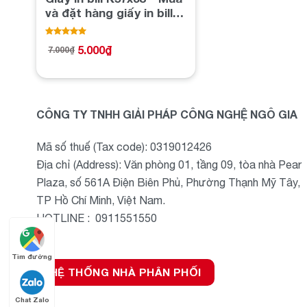
và đặt hàng giấy in bill
chất lượng
Được xếp
5.000
₫
7.000
₫
5.00
hạng
Giá
Giá
5 sao
gốc
hiện
là:
tại
7.000₫.
là:
5.000₫.
CÔNG TY TNHH GIẢI PHÁP CÔNG NGHỆ NGÔ GIA
Mã số thuế (Tax code): 0319012426
Địa chỉ (Address): Văn phòng 01, tầng 09, tòa nhà Pear
Plaza, số 561A Điện Biên Phủ, Phường Thạnh Mỹ Tây,
TP Hồ Chí Minh, Việt Nam.
HOTLINE : 0911551550
Tìm đường
HỆ THỐNG NHÀ PHÂN PHỐI
Chat Zalo