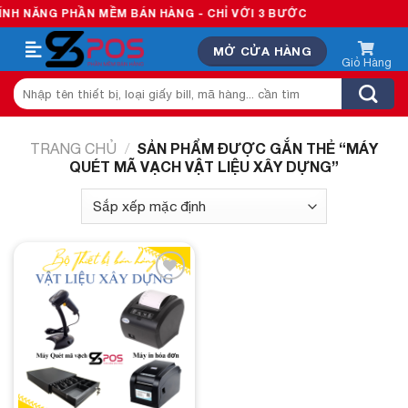
Skip
H NĂNG PHẦN MỀM BÁN HÀNG - CHỈ VỚI 3 BƯỚC
to
MỞ CỬA HÀNG
content
Tìm
kiếm:
SẢN PHẨM ĐƯỢC GẮN THẺ “MÁY
TRANG CHỦ
/
QUÉT MÃ VẠCH VẬT LIỆU XÂY DỰNG”
Add to
wishlist