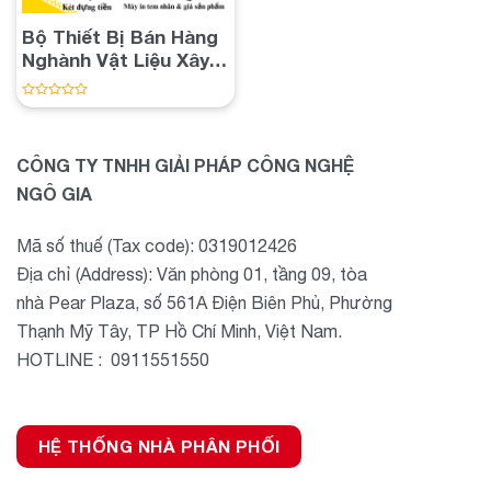
Bộ Thiết Bị Bán Hàng
Nghành Vật Liệu Xây
Dựng
Được
xếp
hạng
0
CÔNG TY TNHH GIẢI PHÁP CÔNG NGHỆ
5
sao
NGÔ GIA
Mã số thuế (Tax code): 0319012426
Địa chỉ (Address): Văn phòng 01, tầng 09, tòa
nhà Pear Plaza, số 561A Điện Biên Phủ, Phường
Thạnh Mỹ Tây, TP Hồ Chí Minh, Việt Nam.
HOTLINE : 0911551550
HỆ THỐNG NHÀ PHÂN PHỐI