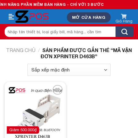
Skip
H NĂNG PHẦN MỀM BÁN HÀNG - CHỈ VỚI 3 BƯỚC
to
MỞ CỬA HÀNG
content
Tìm
kiếm:
SẢN PHẨM ĐƯỢC GẮN THẺ “MÃ VẬN
TRANG CHỦ
/
ĐƠN XPRINTER D463B”
Add to
wishlist
Giảm
500.000
₫