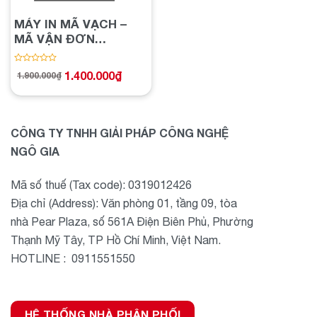
MÁY IN MÃ VẠCH –
MÃ VẬN ĐƠN
XPRINTER D463B
(USB,BLUETOOTH)
Được
1.400.000
₫
1.900.000
₫
Giá
Giá
xếp
gốc
hiện
hạng
là:
tại
1.900.000₫.
là:
0
1.400.000₫.
5
sao
CÔNG TY TNHH GIẢI PHÁP CÔNG NGHỆ
NGÔ GIA
Mã số thuế (Tax code): 0319012426
Địa chỉ (Address): Văn phòng 01, tầng 09, tòa
nhà Pear Plaza, số 561A Điện Biên Phủ, Phường
Thạnh Mỹ Tây, TP Hồ Chí Minh, Việt Nam.
HOTLINE : 0911551550
HỆ THỐNG NHÀ PHÂN PHỐI