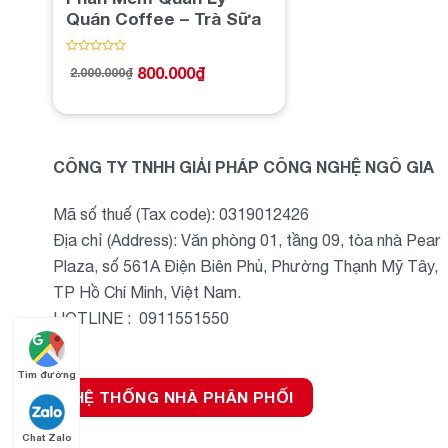
Quán Coffee – Trà Sữa
Được
800.000
₫
2.000.000
₫
xếp
Giá
Giá
hạng
gốc
hiện
0
là:
tại
5
2.000.000₫.
là:
sao
800.000₫.
CÔNG TY TNHH GIẢI PHÁP CÔNG NGHỆ NGÔ GIA
Mã số thuế (Tax code): 0319012426
Địa chỉ (Address): Văn phòng 01, tầng 09, tòa nhà Pear
Plaza, số 561A Điện Biên Phủ, Phường Thạnh Mỹ Tây,
TP Hồ Chí Minh, Việt Nam.
HOTLINE : 0911551550
Tìm đường
HỆ THỐNG NHÀ PHÂN PHỐI
Chat Zalo