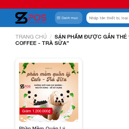
Skip
to
Tìm
content
Danh mục
kiếm:
TRANG CHỦ
/
SẢN PHẨM ĐƯỢC GẮN THẺ 
COFFEE - TRÀ SỮA”
Add to
wishlist
Giảm
1.200.000
₫
Phần Mềm Quản Lý