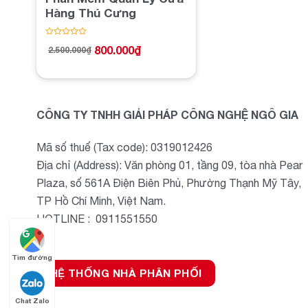
Hàng Thú Cưng
Được
800.000
₫
2.500.000
₫
xếp
Giá
Giá
hạng
gốc
hiện
0
là:
tại
5
2.500.000₫.
là:
sao
800.000₫.
CÔNG TY TNHH GIẢI PHÁP CÔNG NGHỆ NGÔ GIA
Mã số thuế (Tax code): 0319012426
Địa chỉ (Address): Văn phòng 01, tầng 09, tòa nhà Pear
Plaza, số 561A Điện Biên Phủ, Phường Thạnh Mỹ Tây,
TP Hồ Chí Minh, Việt Nam.
HOTLINE : 0911551550
Tìm đường
HỆ THỐNG NHÀ PHÂN PHỐI
Chat Zalo