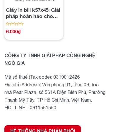
Giấy in bill k57x45: Giải
pháp hoàn hảo cho
hóa đơn và ghi chú
Được
6.000
₫
xếp
hạng
0
5
sao
CÔNG TY TNHH GIẢI PHÁP CÔNG NGHỆ
NGÔ GIA
Mã số thuế (Tax code): 0319012426
Địa chỉ (Address): Văn phòng 01, tầng 09, tòa
nhà Pear Plaza, số 561A Điện Biên Phủ, Phường
Thạnh Mỹ Tây, TP Hồ Chí Minh, Việt Nam.
HOTLINE : 0911551550
HỆ THỐNG NHÀ PHÂN PHỐI