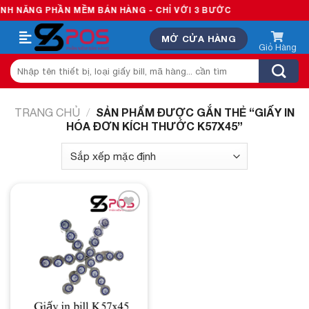
Skip
 NĂNG PHẦN MỀM BÁN HÀNG - CHỈ VỚI 3 BƯỚC
to
MỞ CỬA HÀNG
content
Tìm
kiếm:
SẢN PHẨM ĐƯỢC GẮN THẺ “GIẤY IN
TRANG CHỦ
/
HÓA ĐƠN KÍCH THƯỚC K57X45”
Add to
wishlist