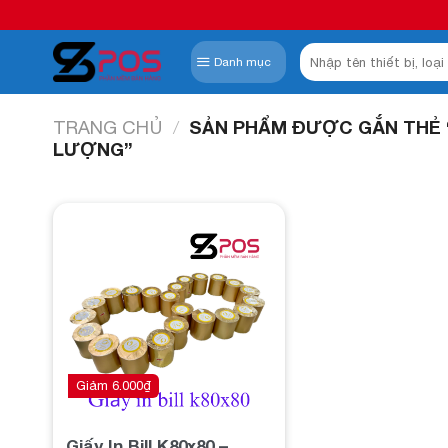
Skip
to
Tìm
content
Danh mục
kiếm:
TRANG CHỦ
/
SẢN PHẨM ĐƯỢC GẮN THẺ “
LƯỢNG”
Add to
wishlist
Giảm
6.000
₫
Giấy In Bill K80x80 –