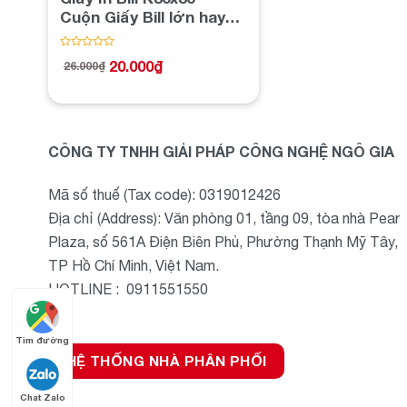
Cuộn Giấy Bill lớn hay
dùng Quán Coffee – Trà
Sữa – Nhà Hàng
Được
20.000
₫
26.000
₫
xếp
Giá
Giá
hạng
gốc
hiện
0
là:
tại
5
26.000₫.
là:
sao
20.000₫.
CÔNG TY TNHH GIẢI PHÁP CÔNG NGHỆ NGÔ GIA
Mã số thuế (Tax code): 0319012426
Địa chỉ (Address): Văn phòng 01, tầng 09, tòa nhà Pear
Plaza, số 561A Điện Biên Phủ, Phường Thạnh Mỹ Tây,
TP Hồ Chí Minh, Việt Nam.
HOTLINE : 0911551550
Tìm đường
HỆ THỐNG NHÀ PHÂN PHỐI
Chat Zalo