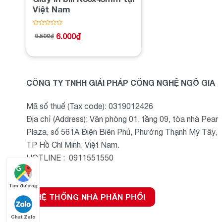
Việt Nam
Được
6.000
₫
9.500
₫
xếp
Giá
Giá
hạng
gốc
hiện
0
là:
tại
5
9.500₫.
là:
sao
6.000₫.
CÔNG TY TNHH GIẢI PHÁP CÔNG NGHỆ NGÔ GIA
Mã số thuế (Tax code): 0319012426
Địa chỉ (Address): Văn phòng 01, tầng 09, tòa nhà Pear
Plaza, số 561A Điện Biên Phủ, Phường Thạnh Mỹ Tây,
TP Hồ Chí Minh, Việt Nam.
HOTLINE : 0911551550
Tìm đường
HỆ THỐNG NHÀ PHÂN PHỐI
Chat Zalo