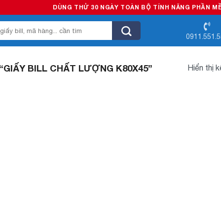
DÙNG THỬ 30 NGÀY TOÀN BỘ TÍNH NĂNG PHẦN MỀM B
0911.551.
GIẤY BILL CHẤT LƯỢNG K80X45”
Hiển thị 