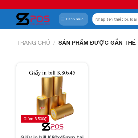
Skip
to
Tìm
content
Danh mục
kiếm:
TRANG CHỦ
/
SẢN PHẨM ĐƯỢC GẮN THẺ “
Add to
wishlist
Giảm
3.500
₫
Giấy in bill K80x45mm tại