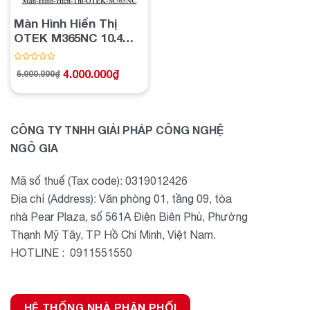
Màn Hình Hiển Thị
OTEK M365NC 10.4
Inchs
Được
4.000.000
₫
5.000.000
₫
Giá
Giá
xếp
gốc
hiện
hạng
là:
tại
5.000.000₫.
là:
0
4.000.000₫.
5
sao
CÔNG TY TNHH GIẢI PHÁP CÔNG NGHỆ
NGÔ GIA
Mã số thuế (Tax code): 0319012426
Địa chỉ (Address): Văn phòng 01, tầng 09, tòa
nhà Pear Plaza, số 561A Điện Biên Phủ, Phường
Thạnh Mỹ Tây, TP Hồ Chí Minh, Việt Nam.
HOTLINE : 0911551550
HỆ THỐNG NHÀ PHÂN PHỐI