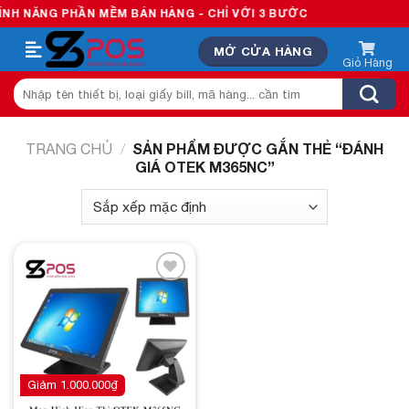
Skip
H NĂNG PHẦN MỀM BÁN HÀNG - CHỈ VỚI 3 BƯỚC
to
MỞ CỬA HÀNG
content
Tìm
kiếm:
SẢN PHẨM ĐƯỢC GẮN THẺ “ĐÁNH
TRANG CHỦ
/
GIÁ OTEK M365NC”
Add to
wishlist
Giảm
1.000.000
₫