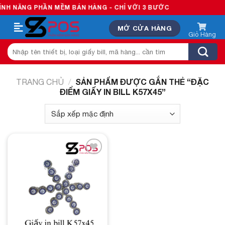
Skip
H NĂNG PHẦN MỀM BÁN HÀNG - CHỈ VỚI 3 BƯỚC
to
MỞ CỬA HÀNG
content
Tìm
kiếm:
SẢN PHẨM ĐƯỢC GẮN THẺ “ĐẶC
TRANG CHỦ
/
ĐIỂM GIẤY IN BILL K57X45”
Add to
wishlist