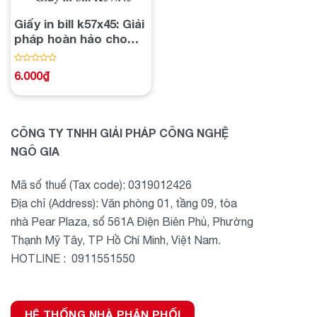
Giấy in bill k57x45: Giải
pháp hoàn hảo cho
hóa đơn và ghi chú
Được
6.000
₫
xếp
hạng
0
5
sao
CÔNG TY TNHH GIẢI PHÁP CÔNG NGHỆ
NGÔ GIA
Mã số thuế (Tax code): 0319012426
Địa chỉ (Address): Văn phòng 01, tầng 09, tòa
nhà Pear Plaza, số 561A Điện Biên Phủ, Phường
Thạnh Mỹ Tây, TP Hồ Chí Minh, Việt Nam.
HOTLINE : 0911551550
HỆ THỐNG NHÀ PHÂN PHỐI