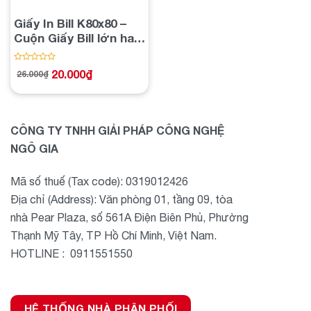
Giấy In Bill K80x80 –
Cuộn Giấy Bill lớn hay
dùng Quán Coffee –
Trà Sữa – Nhà Hàng
Được
20.000
₫
26.000
₫
Giá
Giá
xếp
gốc
hiện
hạng
là:
tại
26.000₫.
là:
0
20.000₫.
5
sao
CÔNG TY TNHH GIẢI PHÁP CÔNG NGHỆ
NGÔ GIA
Mã số thuế (Tax code): 0319012426
Địa chỉ (Address): Văn phòng 01, tầng 09, tòa
nhà Pear Plaza, số 561A Điện Biên Phủ, Phường
Thạnh Mỹ Tây, TP Hồ Chí Minh, Việt Nam.
HOTLINE : 0911551550
HỆ THỐNG NHÀ PHÂN PHỐI