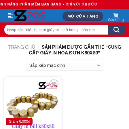
Skip
H NĂNG PHẦN MỀM BÁN HÀNG - CHỈ VỚI 3 BƯỚC
to
MỞ CỬA HÀNG
content
Tìm
kiếm:
SẢN PHẨM ĐƯỢC GẮN THẺ “CUNG
TRANG CHỦ
/
CẤP GIẤY IN HÓA ĐƠN K80X80”
Add to
wishlist
Giảm
6.000
₫