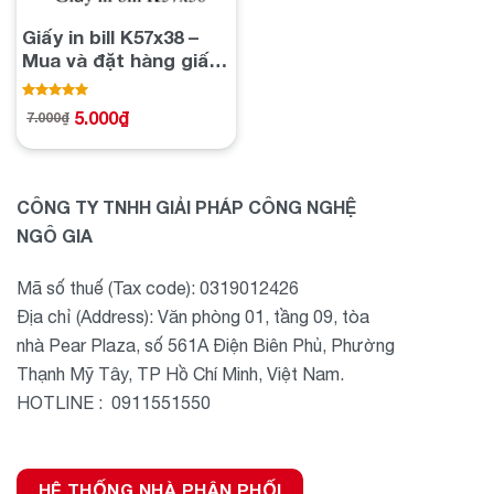
Giấy in bill K57x38 –
Mua và đặt hàng giấy
in bill chất lượng
Được xếp
5.000
₫
7.000
₫
Giá
Giá
5.00
hạng
gốc
hiện
5 sao
là:
tại
7.000₫.
là:
5.000₫.
CÔNG TY TNHH GIẢI PHÁP CÔNG NGHỆ
NGÔ GIA
Mã số thuế (Tax code): 0319012426
Địa chỉ (Address): Văn phòng 01, tầng 09, tòa
nhà Pear Plaza, số 561A Điện Biên Phủ, Phường
Thạnh Mỹ Tây, TP Hồ Chí Minh, Việt Nam.
HOTLINE : 0911551550
HỆ THỐNG NHÀ PHÂN PHỐI