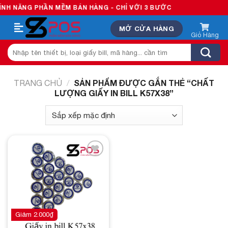
Skip
H NĂNG PHẦN MỀM BÁN HÀNG - CHỈ VỚI 3 BƯỚC
to
MỞ CỬA HÀNG
content
Tìm
kiếm:
SẢN PHẨM ĐƯỢC GẮN THẺ “CHẤT
TRANG CHỦ
/
LƯỢNG GIẤY IN BILL K57X38”
Add to
wishlist
Giảm
2.000
₫