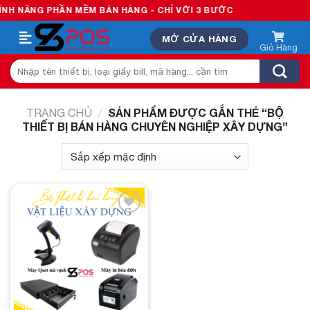
Skip
H NĂNG PHẦN MỀM BÁN HÀNG - CHỈ VỚI 3 BƯỚC
to
MỞ CỬA HÀNG
content
Tìm
kiếm:
SẢN PHẨM ĐƯỢC GẮN THẺ “BỘ
TRANG CHỦ
/
THIẾT BỊ BÁN HÀNG CHUYÊN NGHIỆP XÂY DỰNG”
Add to
wishlist