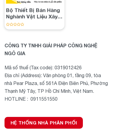
Bộ Thiết Bị Bán Hàng
Nghành Vật Liệu Xây
Dựng
Được
xếp
hạng
0
CÔNG TY TNHH GIẢI PHÁP CÔNG NGHỆ
5
sao
NGÔ GIA
Mã số thuế (Tax code): 0319012426
Địa chỉ (Address): Văn phòng 01, tầng 09, tòa
nhà Pear Plaza, số 561A Điện Biên Phủ, Phường
Thạnh Mỹ Tây, TP Hồ Chí Minh, Việt Nam.
HOTLINE : 0911551550
HỆ THỐNG NHÀ PHÂN PHỐI